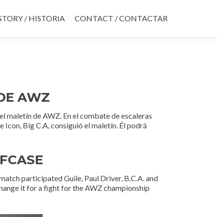
STORY / HISTORIA
CONTACT / CONTACTAR
 DE AWZ
 el maletín de AWZ.
En el combate de escaleras
Icon, Big C.A, consiguió el maletín. Él podrá
EFCASE
match participated Guile, Paul Driver, B.C.A. and
change it for a fight for the AWZ championship